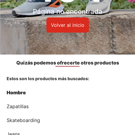
Accesorios
Página no encontrada
🏃‍♀️🏃‍♂️ Zona del Hincha
Volver al inicio
👀 Lo Nuevo
🤑 Zona Outlet
Quizás podemos ofrecerte otros productos
Estos son los productos más buscados:
Mi cuenta
Hombre
Favoritos
Zapatillas
Tiendas
Skateboarding
Jeans