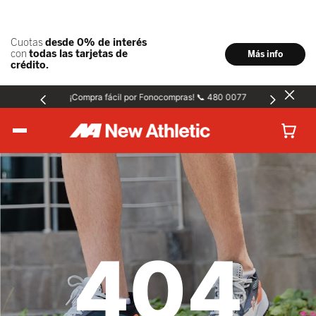
¡Compra fácil por Fonocompras! 📞 480 0077
Hombre
Mujer
404
Niños