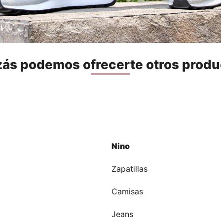
zás podemos ofrecerte otros produ
Nino
a
Zapatillas
Camisas
Jeans