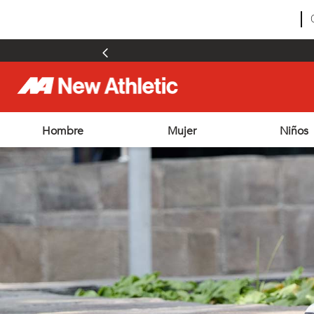
Hombre
Mujer
Niños
TÉRMINOS MÁS BUSCADOS
1
.
zapatillas hombre
2
.
zapatillas mujer
3
.
zapatillas futbol
4
.
futbol
5
.
zapatillas
6
.
chimpunes
7
.
outdoor