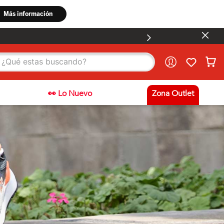
stas buscando?
👀 Lo Nuevo
Zona Outlet