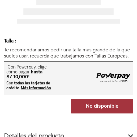
🏃‍♀️🏃‍♂️ Zona del Hincha
👀 Lo Nuevo
Talla :
🤑 Zona Outlet
Te recomendaríamos pedir una talla más grande de la que
sueles usar, recuerda que trabajamos con Tallas Europeas.
Mi cuenta
Favoritos
No disponible
Tiendas
Detalles del producto