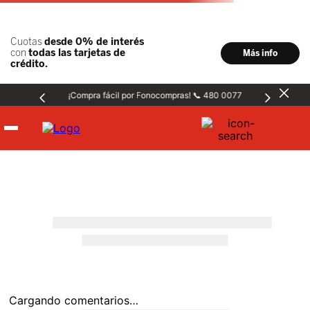
¡Compra fácil por Fonocompras! 📞 480 0077
Hombre
Mujer
Niños
Accesorios
Cargando comentarios…