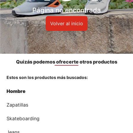
Accesorios
Página no encontrada
🏃‍♀️🏃‍♂️ Zona del Hincha
Volver al inicio
👀 Lo Nuevo
🤑 Zona Outlet
Quizás podemos ofrecerte otros productos
Estos son los productos más buscados:
Mi cuenta
Hombre
Favoritos
Zapatillas
Tiendas
Skateboarding
Jeans