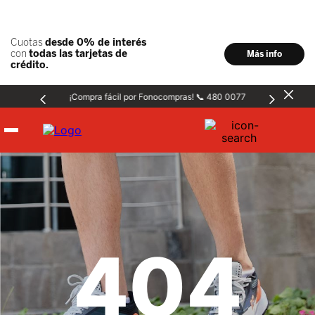
¡Compra fácil por Fonocompras! 📞 480 0077
Hombre
Mujer
404
Niños