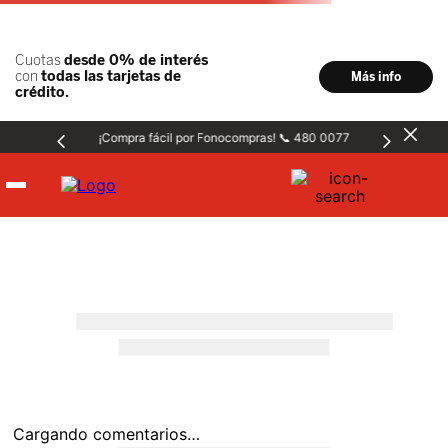
¡Compra fácil por Fonocompras! 📞 480 0077
Hombre
Mujer
Niños
Accesorios
Cargando comentarios…