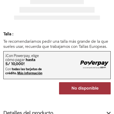
🏃‍♀️🏃‍♂️ Zona del Hincha
👀 Lo Nuevo
Talla :
🤑 Zona Outlet
Te recomendaríamos pedir una talla más grande de la que
sueles usar, recuerda que trabajamos con Tallas Europeas.
Mi cuenta
Favoritos
No disponible
Tiendas
Detalles del producto