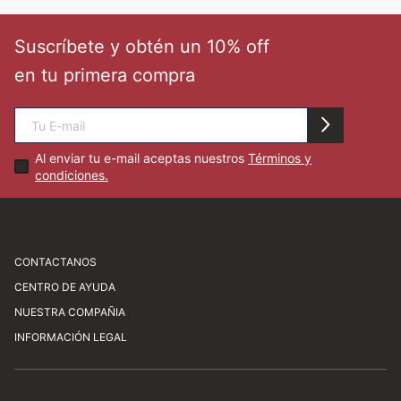
🏃‍♀️🏃‍♂️ Zona del Hincha
Suscríbete y obtén un 10% off
en tu primera compra
👀 Lo Nuevo
🤑 Zona Outlet
Al enviar tu e-mail aceptas nuestros
Términos y
condiciones.
Mi cuenta
Favoritos
CONTACTANOS
CENTRO DE AYUDA
Av. Javier Prado Este 1450, San Isidro
Tiendas
NUESTRA COMPAÑIA
atencionalcliente@newathletic.com.pe
Preguntas frecuentes
INFORMACIÓN LEGAL
(01) 480 0077
Consultas y sugerencias
Sobre nosotros
Horario: Lunes a viernes de 9:00 a 18:00
Cómo comprar
Nuestras tiendas
Servicio al cliente
Libro de reclamaciones
Trabaja con nosotros
Términos y condiciones