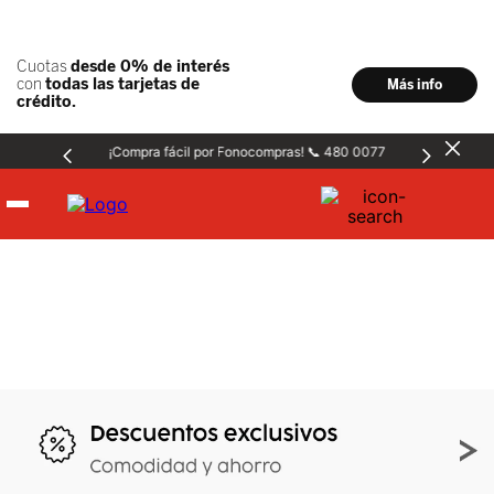
¡Compra fácil por Fonocompras! 📞 480 0077
Hombre
Mujer
Niños
Accesorios