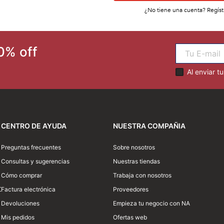
¿No tiene una cuenta? Regíst
0% off
Al enviar t
CENTRO DE AYUDA
NUESTRA COMPAÑIA
Preguntas frecuentes
Sobre nosotros
Consultas y sugerencias
Nuestras tiendas
Cómo comprar
Trabaja con nosotros
0
Factura electrónica
Proveedores
Devoluciones
Empieza tu negocio con NA
Mis pedidos
Ofertas web