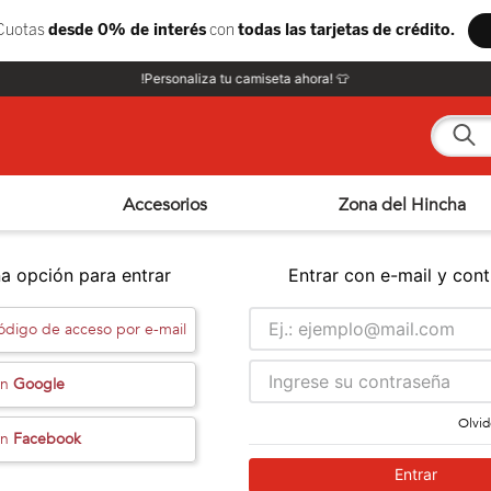
!Personaliza tu camiseta ahora! 👕
¿Qué e
Accesorios
Zona del Hincha
a opción para entrar
Entrar con e-mail y con
código de acceso por e-mail
on
Google
Olvid
on
Facebook
Entrar