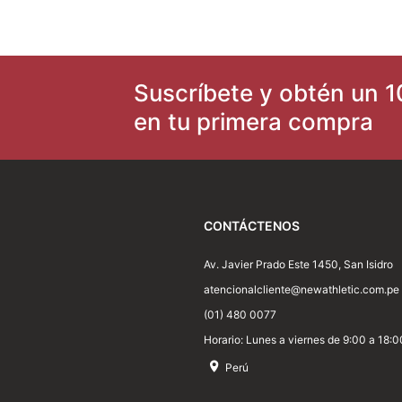
8
.
zapatilla new athletic skateboarding off court 117
9
.
chimpunes
Suscríbete y obtén un 1
10
.
running
en tu primera compra
CONTÁCTENOS
Av. Javier Prado Este 1450, San Isidro
atencionalcliente@newathletic.com.pe
(01) 480 0077
Horario: Lunes a viernes de 9:00 a 18:0
Perú