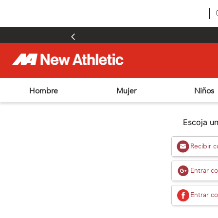
Hombre
Mujer
Niños
TÉRMINOS MÁS BUSCADOS
1
.
zapatillas hombre
Escoja un
2
.
zapatillas mujer
Recibir 
3
.
zapatillas futbol
4
.
futbol
Entrar c
5
.
zapatillas
Entrar c
6
.
outdoor
7
.
adt