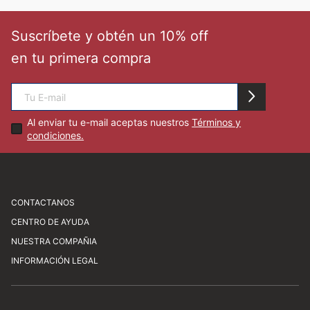
🏃‍♀️🏃‍♂️ Zona del Hincha
Suscríbete y obtén un 10% off
en tu primera compra
👀 Lo Nuevo
🤑 Zona Outlet
Al enviar tu e-mail aceptas nuestros
Términos y
condiciones.
Mi cuenta
Favoritos
CONTACTANOS
CENTRO DE AYUDA
Av. Javier Prado Este 1450, San Isidro
Tiendas
NUESTRA COMPAÑIA
atencionalcliente@newathletic.com.pe
Preguntas frecuentes
INFORMACIÓN LEGAL
(01) 480 0077
Consultas y sugerencias
Sobre nosotros
Horario: Lunes a viernes de 9:00 a 18:00
Cómo comprar
Nuestras tiendas
Servicio al cliente
Libro de reclamaciones
Trabaja con nosotros
Términos y condiciones