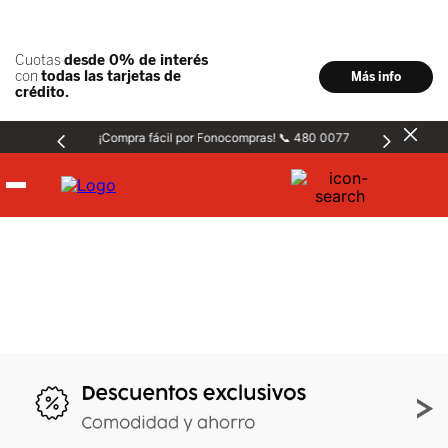
¡Compra fácil por Fonocompras! 📞 480 0077
Hombre
Mujer
Niños
Accesorios