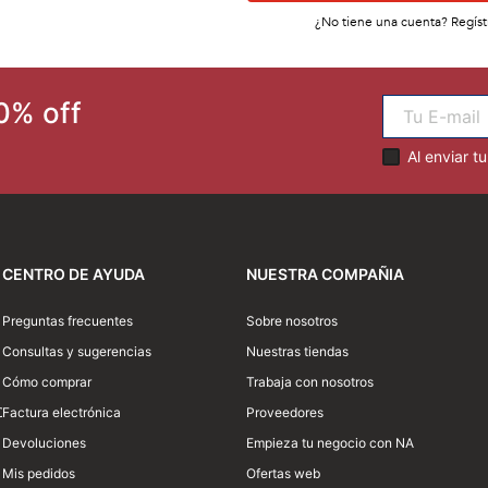
¿No tiene una cuenta? Regíst
0% off
Al enviar t
CENTRO DE AYUDA
NUESTRA COMPAÑIA
Preguntas frecuentes
Sobre nosotros
Consultas y sugerencias
Nuestras tiendas
Cómo comprar
Trabaja con nosotros
0
Factura electrónica
Proveedores
Devoluciones
Empieza tu negocio con NA
Mis pedidos
Ofertas web