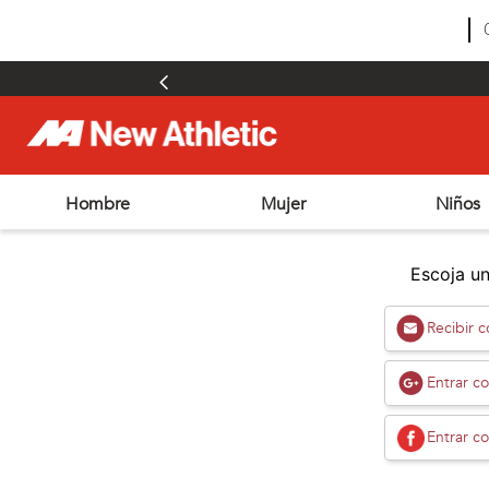
Hombre
Mujer
Niños
TÉRMINOS MÁS BUSCADOS
1
.
zapatillas hombre
Escoja un
2
.
zapatillas mujer
Recibir 
3
.
zapatillas futbol
4
.
futbol
Entrar c
5
.
zapatillas
Entrar c
6
.
chimpunes
7
.
outdoor