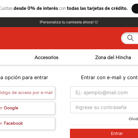
!Personaliza tu camiseta ahora! 👕
¿Qué e
Accesorios
Zona del Hincha
a opción para entrar
Entrar con e-mail y con
código de acceso por e-mail
on
Google
Olvid
on
Facebook
Entrar