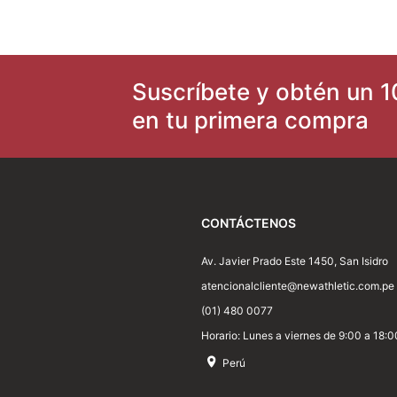
8
.
adt
9
.
running
Suscríbete y obtén un 1
10
.
zapatilla new athletic skateboarding off court 117
en tu primera compra
CONTÁCTENOS
Av. Javier Prado Este 1450, San Isidro
atencionalcliente@newathletic.com.pe
(01) 480 0077
Horario: Lunes a viernes de 9:00 a 18:0
Perú