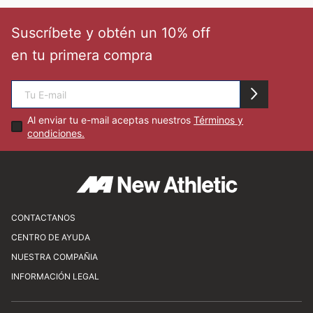
🏃‍♀️🏃‍♂️ Zona del Hincha
Suscríbete y obtén un 10% off
en tu primera compra
👀 Lo Nuevo
🤑 Zona Outlet
Al enviar tu e-mail aceptas nuestros
Términos y
condiciones.
Mi cuenta
Favoritos
CONTACTANOS
CENTRO DE AYUDA
Av. Javier Prado Este 1450, San Isidro
Tiendas
NUESTRA COMPAÑIA
atencionalcliente@newathletic.com.pe
Preguntas frecuentes
INFORMACIÓN LEGAL
(01) 480 0077
Consultas y sugerencias
Sobre nosotros
Horario: Lunes a viernes de 9:00 a 18:00
Cómo comprar
Nuestras tiendas
Servicio al cliente