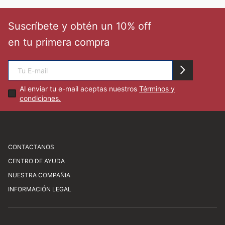
🏃‍♀️🏃‍♂️ Zona del Hincha
Suscríbete y obtén un 10% off
en tu primera compra
👀 Lo Nuevo
🤑 Zona Outlet
Al enviar tu e-mail aceptas nuestros
Términos y
condiciones.
Mi cuenta
Favoritos
CONTACTANOS
CENTRO DE AYUDA
Av. Javier Prado Este 1450, San Isidro
Tiendas
NUESTRA COMPAÑIA
atencionalcliente@newathletic.com.pe
Preguntas frecuentes
INFORMACIÓN LEGAL
(01) 480 0077
Consultas y sugerencias
Sobre nosotros
Horario: Lunes a viernes de 9:00 a 18:00
Cómo comprar
Nuestras tiendas
Servicio al cliente
Libro de reclamaciones
Trabaja con nosotros
Términos y condiciones