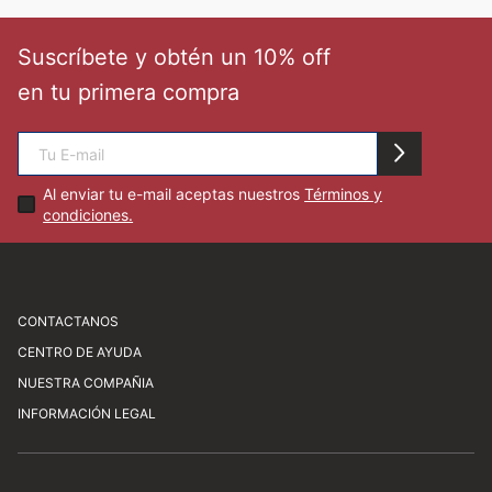
🏃‍♀️🏃‍♂️ Zona del Hincha
Suscríbete y obtén un 10% off
en tu primera compra
👀 Lo Nuevo
🤑 Zona Outlet
Al enviar tu e-mail aceptas nuestros
Términos y
condiciones.
Mi cuenta
Favoritos
CONTACTANOS
CENTRO DE AYUDA
Av. Javier Prado Este 1450, San Isidro
Tiendas
NUESTRA COMPAÑIA
atencionalcliente@newathletic.com.pe
Preguntas frecuentes
INFORMACIÓN LEGAL
(01) 480 0077
Consultas y sugerencias
Sobre nosotros
Horario: Lunes a viernes de 9:00 a 18:00
Cómo comprar
Nuestras tiendas
Servicio al cliente
Libro de reclamaciones
Trabaja con nosotros
Términos y condiciones