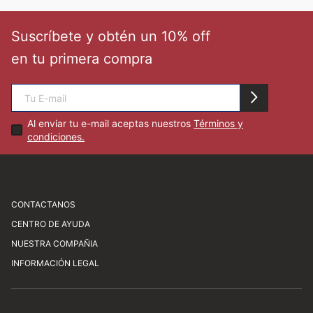
🏃‍♀️🏃‍♂️ Zona del Hincha
Suscríbete y obtén un 10% off
en tu primera compra
👀 Lo Nuevo
🤑 Zona Outlet
Al enviar tu e-mail aceptas nuestros
Términos y
condiciones.
Mi cuenta
Favoritos
CONTACTANOS
CENTRO DE AYUDA
Av. Javier Prado Este 1450, San Isidro
Tiendas
NUESTRA COMPAÑIA
atencionalcliente@newathletic.com.pe
Preguntas frecuentes
INFORMACIÓN LEGAL
(01) 480 0077
Consultas y sugerencias
Sobre nosotros
Horario: Lunes a viernes de 9:00 a 18:00
Cómo comprar
Nuestras tiendas
Servicio al cliente
Libro de reclamaciones
Trabaja con nosotros
Términos y condiciones