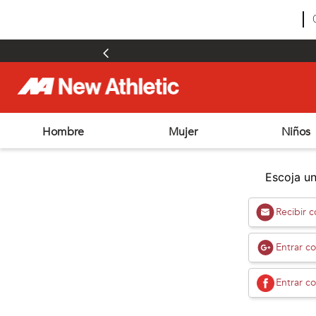
Hombre
Mujer
Niños
TÉRMINOS MÁS BUSCADOS
1
.
zapatillas hombre
Escoja un
2
.
zapatillas mujer
Recibir 
3
.
zapatillas futbol
4
.
futbol
Entrar c
5
.
zapatillas
Entrar c
6
.
chimpunes
7
.
outdoor