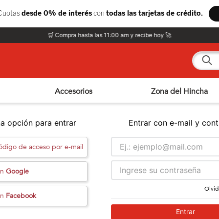
🛒 Compra hasta las 11:00 am y recibe hoy 🚀
¿Qué e
Accesorios
Zona del Hincha
a opción para entrar
Entrar con e-mail y con
código de acceso por e-mail
on
Google
Olvid
on
Facebook
Entrar