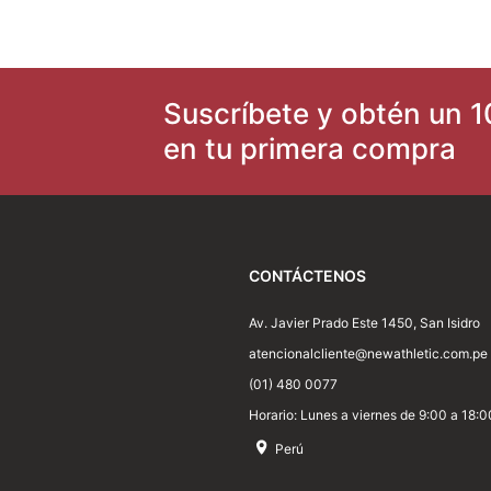
8
.
adt
9
.
running
Suscríbete y obtén un 1
10
.
zapatilla new athletic skateboarding off court 117
en tu primera compra
CONTÁCTENOS
Av. Javier Prado Este 1450, San Isidro
atencionalcliente@newathletic.com.pe
(01) 480 0077
Horario: Lunes a viernes de 9:00 a 18:0
Perú