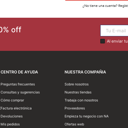
¿No tiene una cuenta? Regíst
0% off
Al enviar t
CENTRO DE AYUDA
NUESTRA COMPAÑIA
Preguntas frecuentes
Sobre nosotros
Consultas y sugerencias
Nuestras tiendas
Cómo comprar
Trabaja con nosotros
0
Factura electrónica
Proveedores
Devoluciones
Empieza tu negocio con NA
Mis pedidos
Ofertas web