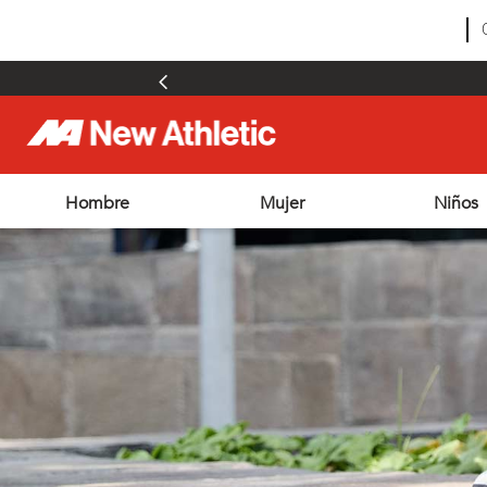
Hombre
Mujer
Niños
TÉRMINOS MÁS BUSCADOS
1
.
zapatillas hombre
2
.
zapatillas mujer
3
.
zapatillas futbol
4
.
futbol
5
.
zapatillas
6
.
chimpunes
7
.
outdoor