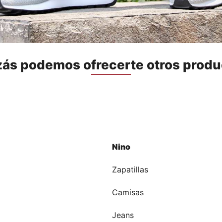
zás podemos ofrecerte otros produ
Nino
a
Zapatillas
Camisas
Jeans