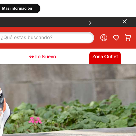
stas buscando?
👀 Lo Nuevo
Zona Outlet