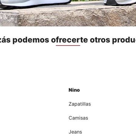
zás podemos ofrecerte otros produ
Nino
a
Zapatillas
Camisas
Jeans