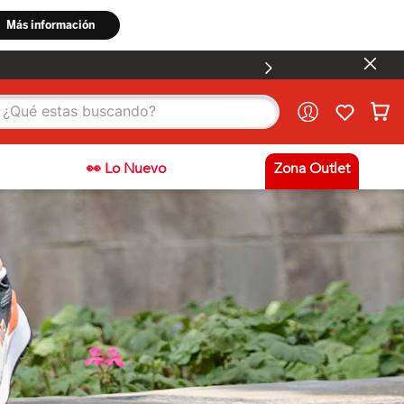
stas buscando?
👀 Lo Nuevo
Zona Outlet