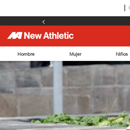
Hombre
Mujer
Niños
TÉRMINOS MÁS BUSCADOS
1
.
zapatillas hombre
2
.
zapatillas mujer
3
.
zapatillas futbol
4
.
futbol
5
.
zapatillas
6
.
outdoor
7
.
adt