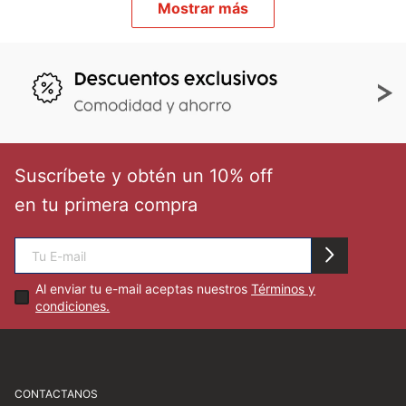
Mostrar más
🏃‍♀️🏃‍♂️ Zona del Hincha
👀 Lo Nuevo
🤑 Zona Outlet
Suscríbete y obtén un 10% off
en tu primera compra
Mi cuenta
Favoritos
Al enviar tu e-mail aceptas nuestros
Términos y
condiciones.
Tiendas
CONTACTANOS